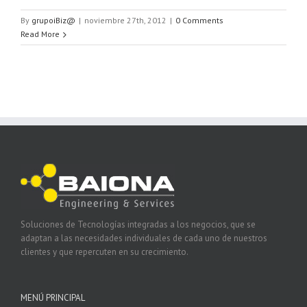
By
grupoiBiz@
|
noviembre 27th, 2012
|
0 Comments
Read More
Soluciones de Tecnologías integradas a los negocios, que se
adaptan a las necesidades individuales de cada uno de nuestros
clientes y que repercuten en su crecimiento.
MENÚ PRINCIPAL