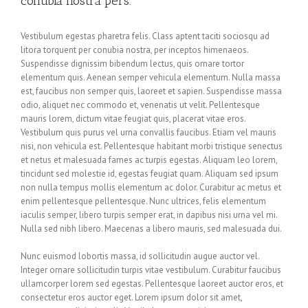
conubia nostra pers.
Vestibulum egestas pharetra felis. Class aptent taciti sociosqu ad
litora torquent per conubia nostra, per inceptos himenaeos.
Suspendisse dignissim bibendum lectus, quis ornare tortor
elementum quis. Aenean semper vehicula elementum. Nulla massa
est, faucibus non semper quis, laoreet et sapien. Suspendisse massa
odio, aliquet nec commodo et, venenatis ut velit. Pellentesque
mauris lorem, dictum vitae feugiat quis, placerat vitae eros.
Vestibulum quis purus vel urna convallis faucibus. Etiam vel mauris
nisi, non vehicula est. Pellentesque habitant morbi tristique senectus
et netus et malesuada fames ac turpis egestas. Aliquam leo lorem,
tincidunt sed molestie id, egestas feugiat quam. Aliquam sed ipsum
non nulla tempus mollis elementum ac dolor. Curabitur ac metus et
enim pellentesque pellentesque. Nunc ultrices, felis elementum
iaculis semper, libero turpis semper erat, in dapibus nisi urna vel mi.
Nulla sed nibh libero. Maecenas a libero mauris, sed malesuada dui.
Nunc euismod lobortis massa, id sollicitudin augue auctor vel.
Integer ornare sollicitudin turpis vitae vestibulum. Curabitur faucibus
ullamcorper lorem sed egestas. Pellentesque laoreet auctor eros, et
consectetur eros auctor eget. Lorem ipsum dolor sit amet,