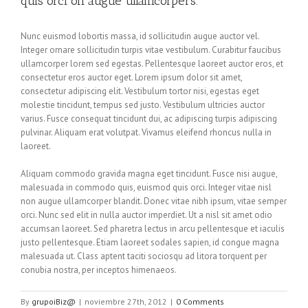
quis orci on augue ullamcorpers.
Nunc euismod lobortis massa, id sollicitudin augue auctor vel.
Integer ornare sollicitudin turpis vitae vestibulum. Curabitur faucibus
ullamcorper lorem sed egestas. Pellentesque laoreet auctor eros, et
consectetur eros auctor eget. Lorem ipsum dolor sit amet,
consectetur adipiscing elit. Vestibulum tortor nisi, egestas eget
molestie tincidunt, tempus sed justo. Vestibulum ultricies auctor
varius. Fusce consequat tincidunt dui, ac adipiscing turpis adipiscing
pulvinar. Aliquam erat volutpat. Vivamus eleifend rhoncus nulla in
laoreet.
Aliquam commodo gravida magna eget tincidunt. Fusce nisi augue,
malesuada in commodo quis, euismod quis orci. Integer vitae nisl
non augue ullamcorper blandit. Donec vitae nibh ipsum, vitae semper
orci. Nunc sed elit in nulla auctor imperdiet. Ut a nisl sit amet odio
accumsan laoreet. Sed pharetra lectus in arcu pellentesque et iaculis
justo pellentesque. Etiam laoreet sodales sapien, id congue magna
malesuada ut. Class aptent taciti sociosqu ad litora torquent per
conubia nostra, per inceptos himenaeos.
By
grupoiBiz@
|
noviembre 27th, 2012
|
0 Comments