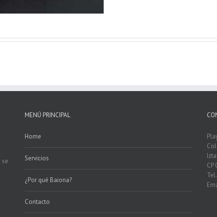
MENÚ PRINCIPAL
CO
Home
Pla
Col
Izt
Servicios
 se
CP 
Tel
¿Por qué Baiona?
Ema
Contacto