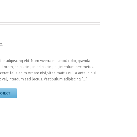
em
ur adipiscing elit. Nam viverra euismod odio, gravida
i lorem, adipiscing in adipiscing et, interdum nec metus.
cerat, felis enim ornare nisi, vitae mattis nulla ante id dui.
 vel, interdum sed lectus. Vestibulum adipiscing […]
ROJECT