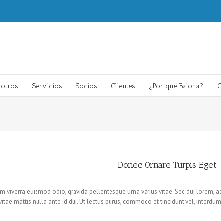
otros
Servicios
Socios
Clientes
¿Por qué Baiona?
C
Donec Ornare Turpis Eget
m viverra euismod odio, gravida pellentesque urna varius vitae. Sed dui lorem, ad
i, vitae mattis nulla ante id dui. Ut lectus purus, commodo et tincidunt vel, interd