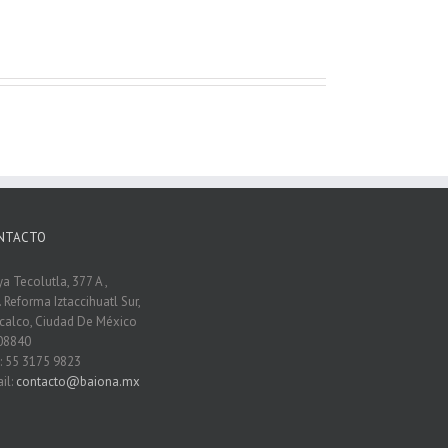
NTACTO
ya Tecolutla, 377 A ,
. Reforma Iztaccihuatl Sur,
acalco, Ciudad De México
08840
.: 55 3175 9823
il:
contacto@baiona.mx