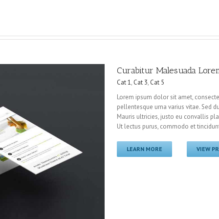
Curabitur Malesuada Lor
Cat 1
,
Cat 3
,
Cat 5
Lorem ipsum dolor sit amet, consectet
pellentesque urna varius vitae. Sed du
Mauris ultricies, justo eu convallis pla
Ut lectus purus, commodo et tincidunt
LEARN MORE
VIEW P