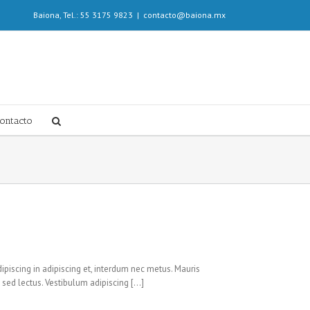
Baiona, Tel.: 55 3175 9823
|
contacto@baiona.mx
ontacto
ipiscing in adipiscing et, interdum nec metus. Mauris
um sed lectus. Vestibulum adipiscing […]